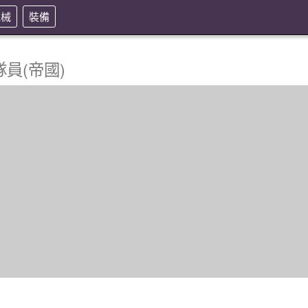
機械
裝備
員(帝國)