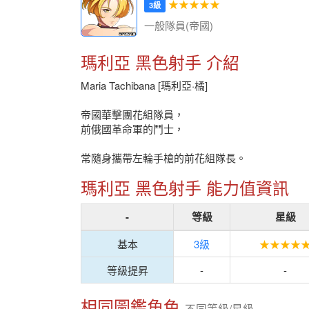
★★★★★
3級
一般隊員(帝國)
瑪利亞 黑色射手 介紹
Maria Tachibana [瑪利亞·橘]
帝國華擊團花組隊員，
前俄國革命軍的鬥士，
常隨身攜帶左輪手槍的前花組隊長。
瑪利亞 黑色射手 能力值資訊
-
等級
星級
基本
3級
★★★★
等級提昇
-
-
相同圖鑑角色
不同等級/星級