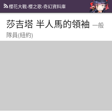
櫻花大戰-櫻之歌-奇幻資料庫
主
選
單
莎吉塔 半人馬的領袖
一般
隊員(紐約)