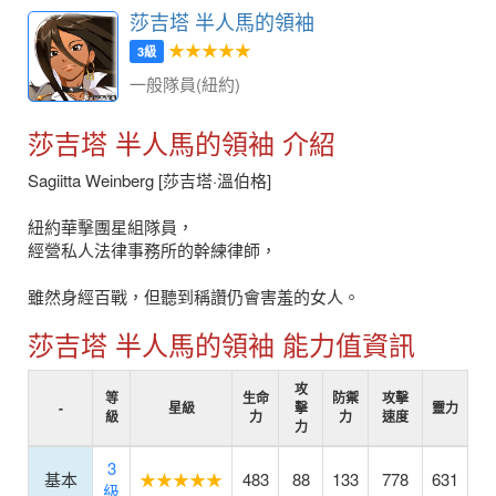
莎吉塔 半人馬的領袖
★★★★★
3級
一般隊員(紐約)
莎吉塔 半人馬的領袖 介紹
Sagiitta Weinberg [莎吉塔·溫伯格]
紐約華擊團星組隊員，
經營私人法律事務所的幹練律師，
雖然身經百戰，但聽到稱讚仍會害羞的女人。
莎吉塔 半人馬的領袖 能力值資訊
攻
等
生命
防禦
攻擊
-
星級
擊
靈力
級
力
力
速度
力
3
基本
★★★★★
483
88
133
778
631
級