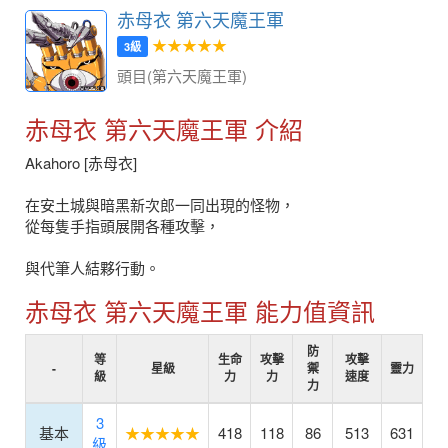
赤母衣 第六天魔王軍
★★★★★
3級
頭目(第六天魔王軍)
赤母衣 第六天魔王軍 介紹
Akahoro [赤母衣]
在安土城與暗黑新次郎一同出現的怪物，
從每隻手指頭展開各種攻擊，
與代筆人結夥行動。
赤母衣 第六天魔王軍 能力值資訊
防
等
生命
攻擊
攻擊
-
星級
禦
靈力
級
力
力
速度
力
3
基本
★★★★★
418
118
86
513
631
級