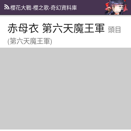
櫻花大戰-櫻之歌-奇幻資料庫
主
選
單
赤母衣 第六天魔王軍
頭目
(第六天魔王軍)