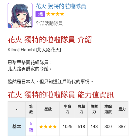
花火 獨特的啦啦隊員
★★★★
5級
全部活動隊員
花火 獨特的啦啦隊員 介紹
Kitaoji Hanabi [北大路花火]
巴黎華擊團花組隊員，
北大路男爵家的令嬡，
雖然是日本人，但只知道江戶時代的事情。
花火 獨特的啦啦隊員 能力值資訊
等
生命
攻擊
防禦
攻擊
-
星級
靈力
級
力
力
力
速度
5
基本
★★★★
1025
518
143
300
387
級