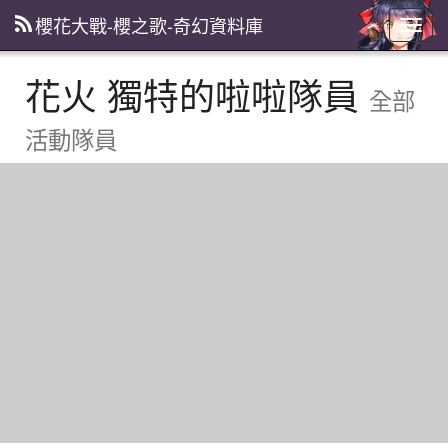
櫻花大戰-櫻之歌-奇幻資料庫
主
選
單
花火 獨特的啦啦隊員
全部
活動隊員