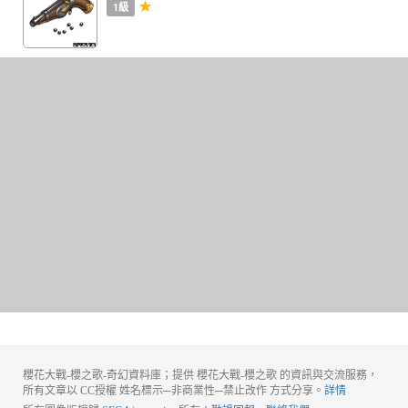
★
1級
櫻花大戰-櫻之歌-奇幻資料庫；提供 櫻花大戰-櫻之歌 的資訊與交流服務，
所有文章以 CC授權 姓名標示─非商業性─禁止改作 方式分享。
詳情