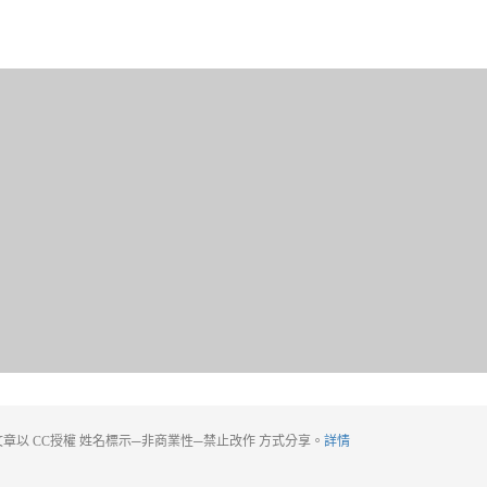
章以 CC授權 姓名標示─非商業性─禁止改作 方式分享。
詳情