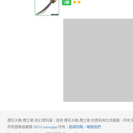
★★
2級
櫻花大戰-櫻之歌-奇幻資料庫；提供 櫻花大戰-櫻之歌 的資訊與交流服務，所有文
所有圖像版權歸
SEGA
/
snowpipe
所有；
勘誤回報、聯絡我們