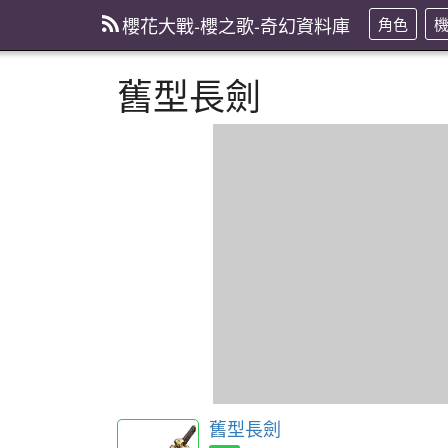
櫻花大戰-櫻之歌-奇幻資料庫
角色
舊型長劍
舊型長劍