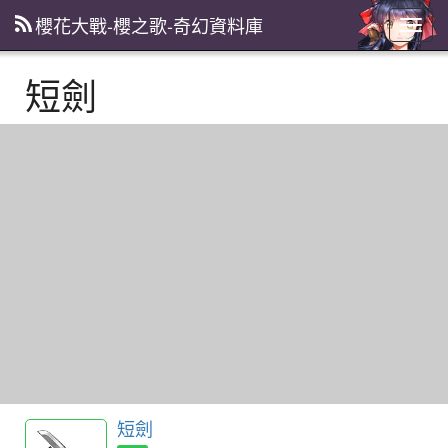
櫻花大戰-櫻之歌-奇幻資料庫
主
選
單
短劍
短劍