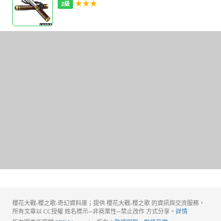
★★★
2級
櫻花大戰-櫻之歌-奇幻資料庫；提供 櫻花大戰-櫻之歌 的資訊與交流服務，
所有文章以 CC授權 姓名標示─非商業性─禁止改作 方式分享。
詳情