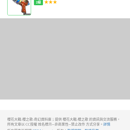
★★★
2級
櫻花大戰-櫻之歌-奇幻資料庫；提供 櫻花大戰-櫻之歌 的資訊與交流服務，
所有文章以 CC授權 姓名標示─非商業性─禁止改作 方式分享。
詳情