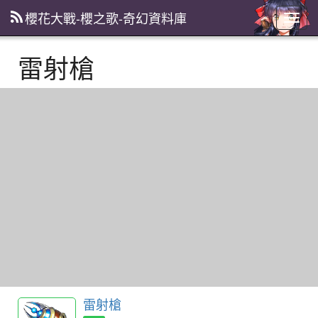
櫻花大戰-櫻之歌-奇幻資料庫
主
選
單
雷射槍
雷射槍