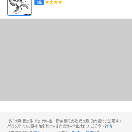
★★★★
3級
櫻花大戰-櫻之歌-奇幻資料庫；提供 櫻花大戰-櫻之歌 的資訊與交流服務，
所有文章以 CC授權 姓名標示─非商業性─禁止改作 方式分享。
詳情