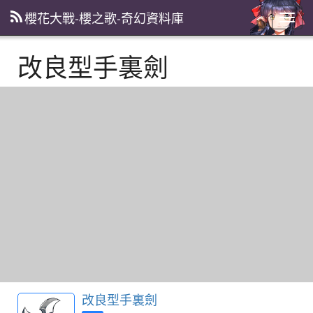
櫻花大戰-櫻之歌-奇幻資料庫
主
選
單
改良型手裏劍
改良型手裏劍