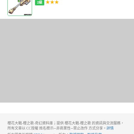
★★★
2級
櫻花大戰-櫻之歌-奇幻資料庫；提供 櫻花大戰-櫻之歌 的資訊與交流服務，
所有文章以 CC授權 姓名標示─非商業性─禁止改作 方式分享。
詳情