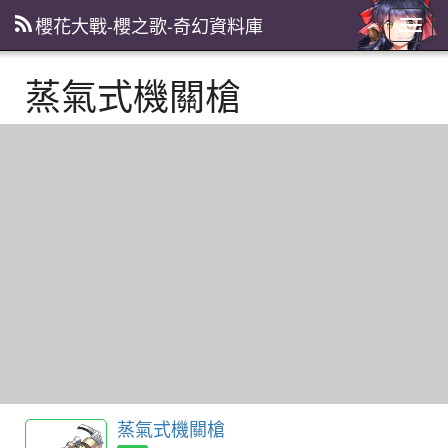
櫻花大戰-櫻之歌-奇幻資料庫
主
選
單
蒸氣式機關槍
蒸氣式機關槍