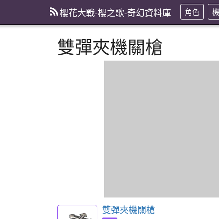
櫻花大戰-櫻之歌-奇幻資料庫
角色
雙彈夾機關槍
雙彈夾機關槍