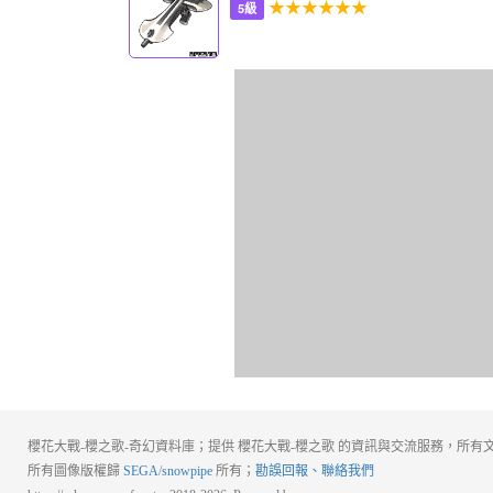
★★★★★★
5級
櫻花大戰-櫻之歌-奇幻資料庫；提供 櫻花大戰-櫻之歌 的資訊與交流服務，所有文
所有圖像版權歸
SEGA
/
snowpipe
所有；
勘誤回報、聯絡我們