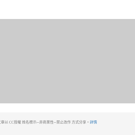
章以 CC授權 姓名標示─非商業性─禁止改作 方式分享。
詳情