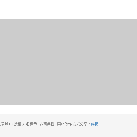
章以 CC授權 姓名標示─非商業性─禁止改作 方式分享。
詳情