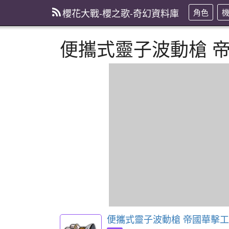
櫻花大戰-櫻之歌-奇幻資料庫
角色
便攜式靈子波動槍 
便攜式靈子波動槍 帝國華擊