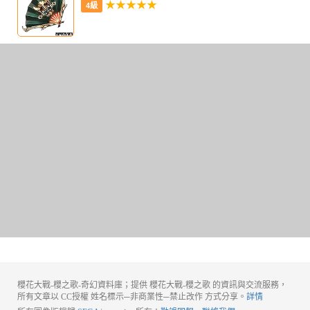
★★★★★
4級
櫻花大戰-櫻之歌-奇幻資料庫；提供 櫻花大戰-櫻之歌 的資訊與交流服務，
所有文章以 CC授權 姓名標示─非商業性─禁止改作 方式分享。
詳情