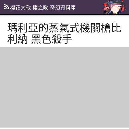
櫻花大戰-櫻之歌-奇幻資料庫
主
選
單
瑪利亞的蒸氣式機關槍比
利納 黑色殺手