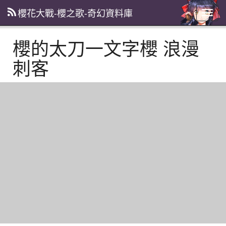
櫻花大戰-櫻之歌-奇幻資料庫
主
選
單
櫻的太刀一文字櫻 浪漫
刺客