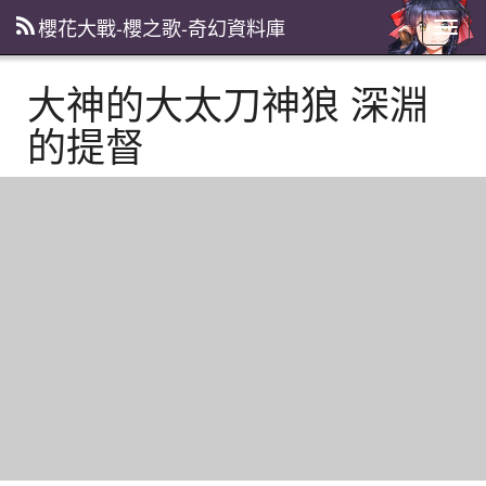
櫻花大戰-櫻之歌-奇幻資料庫
主
選
單
大神的大太刀神狼 深淵
的提督