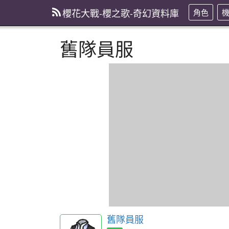
櫻花大戰-櫻之歌-奇幻資料庫
角色
舊隊員服
舊隊員服