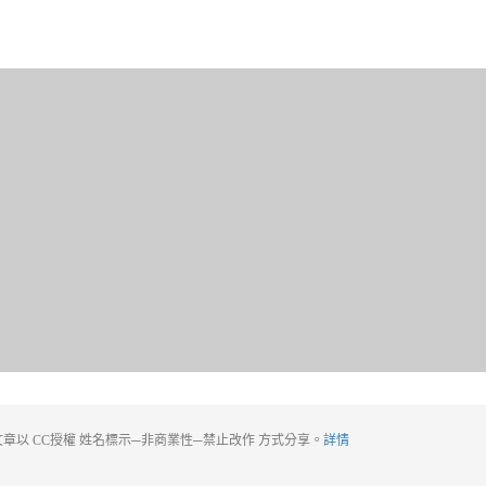
章以 CC授權 姓名標示─非商業性─禁止改作 方式分享。
詳情