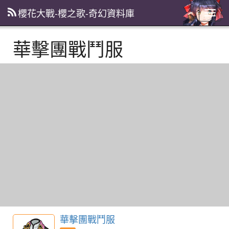
櫻花大戰-櫻之歌-奇幻資料庫
主
選
單
華擊團戰鬥服
華擊團戰鬥服