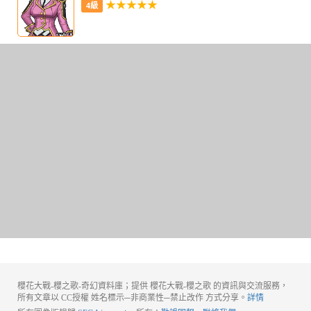
★★★★★
4級
櫻花大戰-櫻之歌-奇幻資料庫；提供 櫻花大戰-櫻之歌 的資訊與交流服務，
所有文章以 CC授權 姓名標示─非商業性─禁止改作 方式分享。
詳情