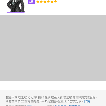
★★★★★★
5級
櫻花大戰-櫻之歌-奇幻資料庫；提供 櫻花大戰-櫻之歌 的資訊與交流服務，
所有文章以 CC授權 姓名標示─非商業性─禁止改作 方式分享。
詳情