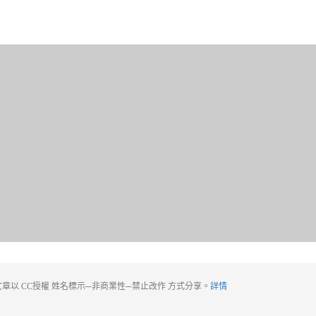
章以 CC授權 姓名標示─非商業性─禁止改作 方式分享。
詳情