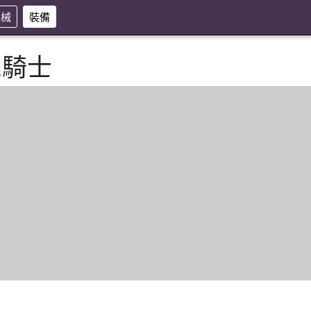
機械
裝備
三騎士