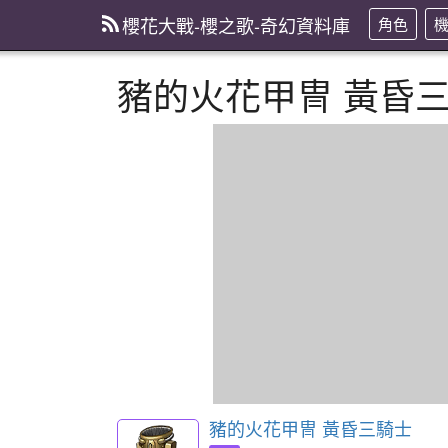
櫻花大戰-櫻之歌-奇幻資料庫
角色
豬的火花甲冑 黃昏
豬的火花甲冑 黃昏三騎士