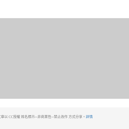
章以 CC授權 姓名標示─非商業性─禁止改作 方式分享。
詳情