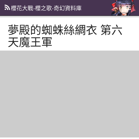
櫻花大戰-櫻之歌-奇幻資料庫
主
選
單
夢殿的蜘蛛絲綢衣 第六
天魔王軍