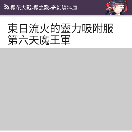
櫻花大戰-櫻之歌-奇幻資料庫
主
選
單
東日流火的靈力吸附服
第六天魔王軍