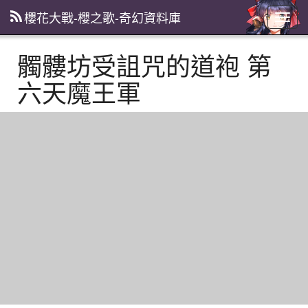
櫻花大戰-櫻之歌-奇幻資料庫
主
選
單
髑髏坊受詛咒的道袍 第
六天魔王軍