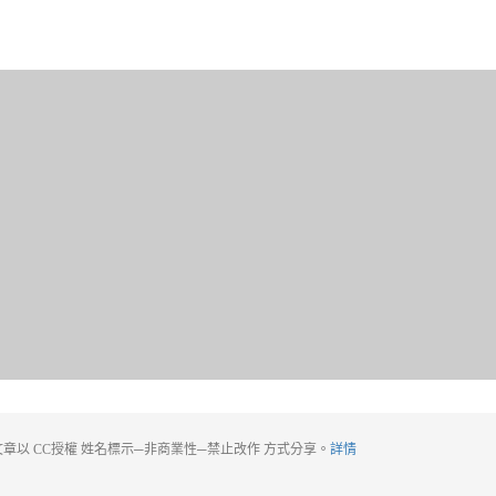
章以 CC授權 姓名標示─非商業性─禁止改作 方式分享。
詳情