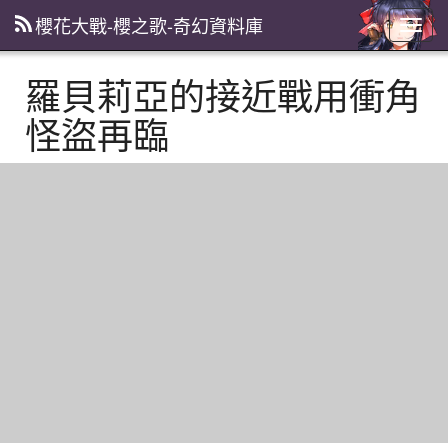
櫻花大戰-櫻之歌-奇幻資料庫
主
選
單
羅貝莉亞的接近戰用衝角
怪盜再臨