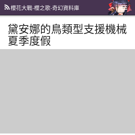
櫻花大戰-櫻之歌-奇幻資料庫
主
選
單
黛安娜的鳥類型支援機械
夏季度假