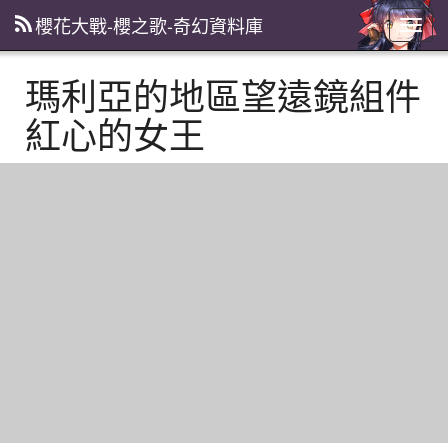
櫻花大戰-櫻之歌-奇幻資料庫
主
選
單
瑪利亞的地區望遠鏡組件
紅心的女王