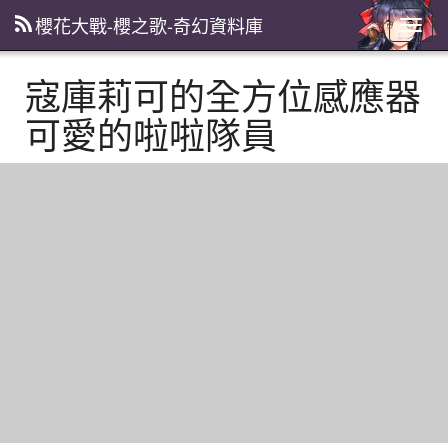
櫻花大戰-櫻之歌-奇幻資料庫
主
選
單
寇庫莉可的全方位感應器
可愛的啦啦隊員