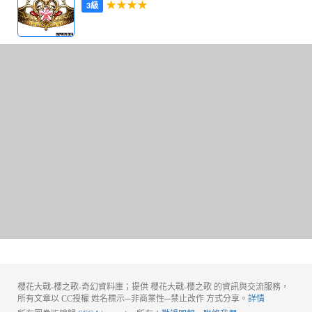
★★★★
3級
櫻花大戰-櫻之歌-奇幻資料庫；提供 櫻花大戰-櫻之歌 的資訊與交流服務，
所有文章以 CC授權 姓名標示─非商業性─禁止改作 方式分享。
詳情