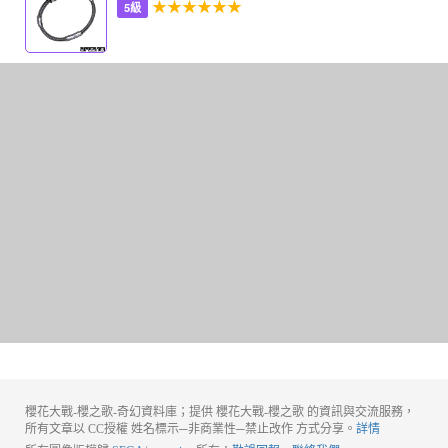
★★★★★★
5級
櫻花大戰-櫻之歌-奇幻資料庫；提供 櫻花大戰-櫻之歌 的資訊與交流服務，
所有文章以 CC授權 姓名標示─非商業性─禁止改作 方式分享。
詳情