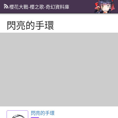
櫻花大戰-櫻之歌-奇幻資料庫
主
選
單
閃亮的手環
閃亮的手環