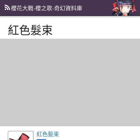
櫻花大戰-櫻之歌-奇幻資料庫
主
選
單
紅色髮束
紅色髮束