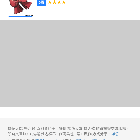
★★★★
3級
櫻花大戰-櫻之歌-奇幻資料庫；提供 櫻花大戰-櫻之歌 的資訊與交流服務，
所有文章以 CC授權 姓名標示─非商業性─禁止改作 方式分享。
詳情