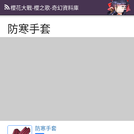
櫻花大戰-櫻之歌-奇幻資料庫
主
選
單
防寒手套
防寒手套