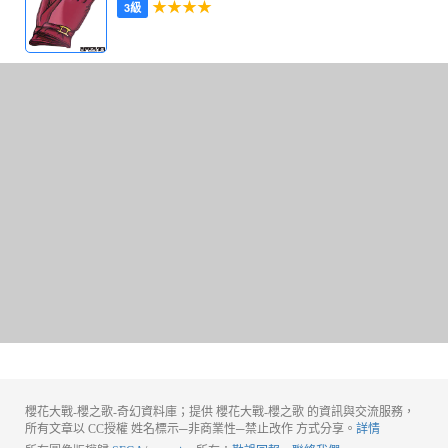
★★★★
3級
櫻花大戰-櫻之歌-奇幻資料庫；提供 櫻花大戰-櫻之歌 的資訊與交流服務，
所有文章以 CC授權 姓名標示─非商業性─禁止改作 方式分享。
詳情