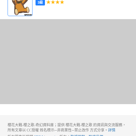
★★★★
3級
櫻花大戰-櫻之歌-奇幻資料庫；提供 櫻花大戰-櫻之歌 的資訊與交流服務，
所有文章以 CC授權 姓名標示─非商業性─禁止改作 方式分享。
詳情