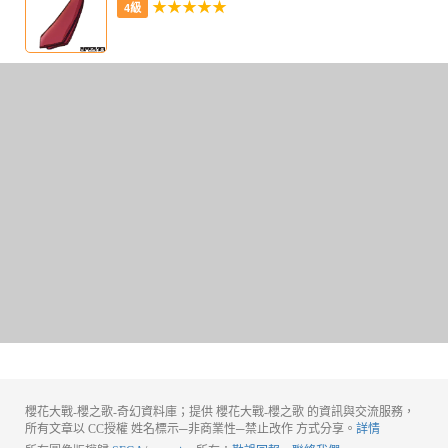
★★★★★
4級
櫻花大戰-櫻之歌-奇幻資料庫；提供 櫻花大戰-櫻之歌 的資訊與交流服務，
所有文章以 CC授權 姓名標示─非商業性─禁止改作 方式分享。
詳情