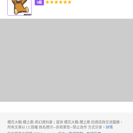
★★★★★★
5級
櫻花大戰-櫻之歌-奇幻資料庫；提供 櫻花大戰-櫻之歌 的資訊與交流服務，
所有文章以 CC授權 姓名標示─非商業性─禁止改作 方式分享。
詳情