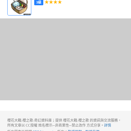
★★★★
3級
櫻花大戰-櫻之歌-奇幻資料庫；提供 櫻花大戰-櫻之歌 的資訊與交流服務，
所有文章以 CC授權 姓名標示─非商業性─禁止改作 方式分享。
詳情