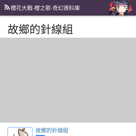
櫻花大戰-櫻之歌-奇幻資料庫
主
選
單
故鄉的針線組
故鄉的針線組