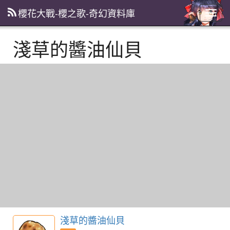
櫻花大戰-櫻之歌-奇幻資料庫
主
選
單
淺草的醬油仙貝
淺草的醬油仙貝