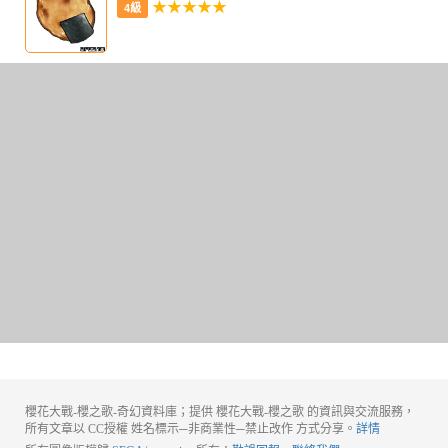
★★★★★
4級
櫻花大戰-櫻之歌-奇幻資料庫；提供 櫻花大戰-櫻之歌 的資訊與交流服務，
所有文章以 CC授權 姓名標示─非商業性─禁止改作 方式分享。
詳情