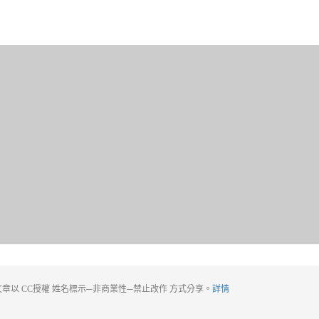
章以 CC授權 姓名標示─非商業性─禁止改作 方式分享。
詳情