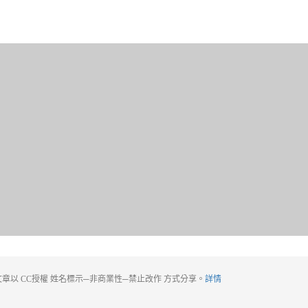
章以 CC授權 姓名標示─非商業性─禁止改作 方式分享。
詳情