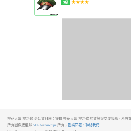
★★★★
3級
櫻花大戰-櫻之歌-奇幻資料庫；提供 櫻花大戰-櫻之歌 的資訊與交流服務，所有文
所有圖像版權歸
SEGA
/
snowpipe
所有；
勘誤回報、聯絡我們