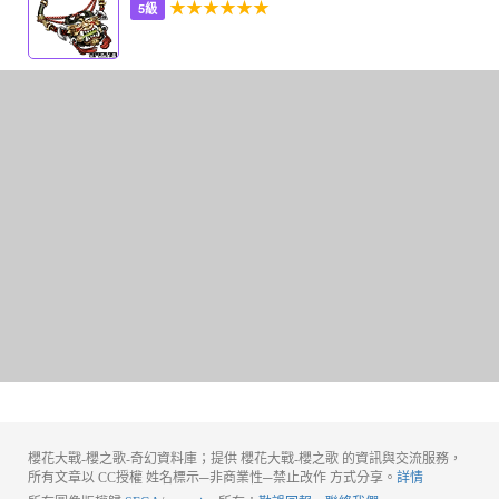
★★★★★★
5級
櫻花大戰-櫻之歌-奇幻資料庫；提供 櫻花大戰-櫻之歌 的資訊與交流服務，
所有文章以 CC授權 姓名標示─非商業性─禁止改作 方式分享。
詳情