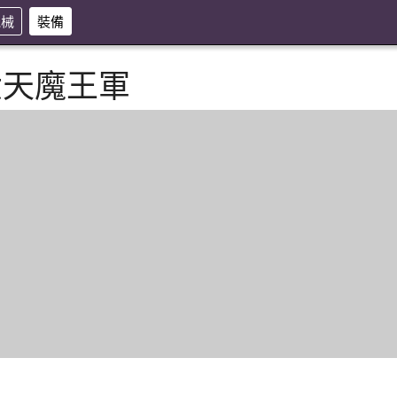
機械
裝備
六天魔王軍