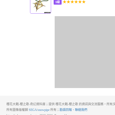
★★★★★★
5級
櫻花大戰-櫻之歌-奇幻資料庫；提供 櫻花大戰-櫻之歌 的資訊與交流服務，所有文
所有圖像版權歸
SEGA
/
snowpipe
所有；
勘誤回報、聯絡我們