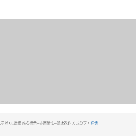
章以 CC授權 姓名標示─非商業性─禁止改作 方式分享。
詳情