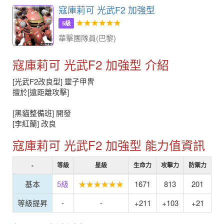
寇庫莉可 光武F2 加強型
★★★★★★
5級
華擊團隊員(巴黎)
寇庫莉可 光武F2 加強型 介紹
[光武F2改良型] 靈子甲冑
擅於[遠距離攻擊]
[黑貓整備班] 開發
[李紅蘭] 改良
寇庫莉可 光武F2 加強型 能力值資訊
-
等級
星級
生命力
攻擊力
防禦力
基本
5級
★★★★★★
1671
813
201
等級提昇
-
-
+211
+103
+21