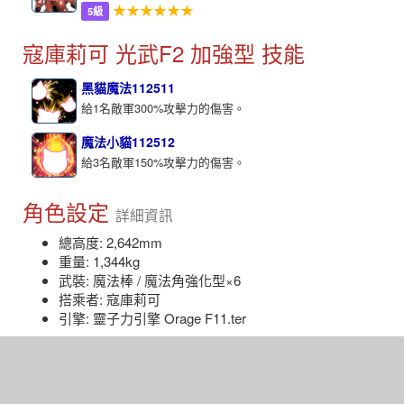
★★★★★★
5級
寇庫莉可 光武F2 加強型 技能
黑貓魔法112511
給1名敵軍300%攻擊力的傷害。
魔法小貓112512
給3名敵軍150%攻擊力的傷害。
角色設定
詳細資訊
總高度: 2,642mm
重量: 1,344kg
武裝: 魔法棒 / 魔法角強化型×6
搭乘者: 寇庫莉可
引擎: 靈子力引擎 Orage F11.ter