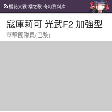
櫻花大戰-櫻之歌-奇幻資料庫
主
選
單
寇庫莉可 光武F2 加強型
華擊團隊員(巴黎)