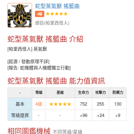
蛇型蒸氣獸 搖籃曲
★★★★★
4級
頭目(帕里西怪人)
蛇型蒸氣獸 搖籃曲 介紹
[帕里西怪人] 蒸氣獸
[起源 / 發動原理不詳]
[報告: 蛇機體與人機體獨立行動]
蛇型蒸氣獸 搖籃曲 能力值資訊
-
等級
星級
生命力
攻擊力
防禦力
基本
4級
★★★★★
752
255
130
等級提昇
-
-
+96
+24
+9
相同圖鑑機械
不同等級/星級