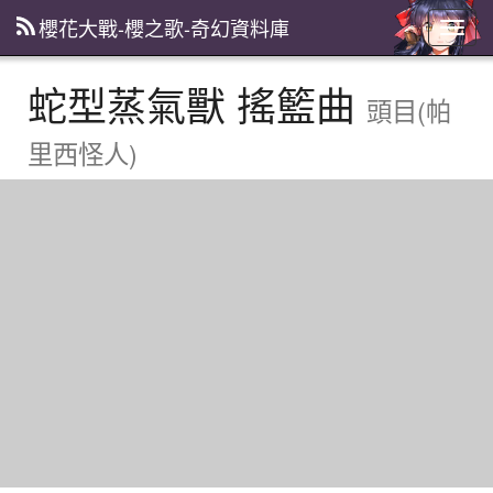
櫻花大戰-櫻之歌-奇幻資料庫
主
選
單
蛇型蒸氣獸 搖籃曲
頭目(帕
里西怪人)