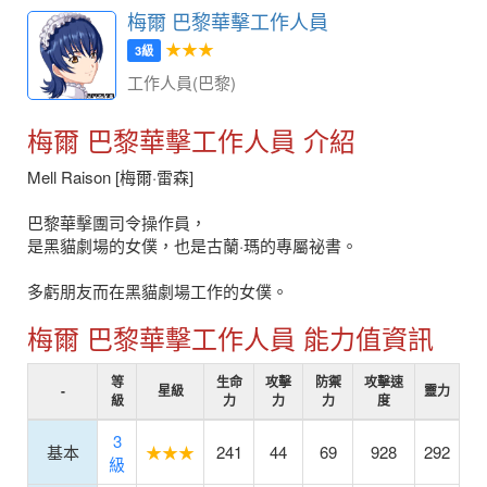
梅爾 巴黎華擊工作人員
★★★
3級
工作人員(巴黎)
梅爾 巴黎華擊工作人員 介紹
Mell Raison [梅爾·雷森]
巴黎華擊團司令操作員，
是黑貓劇場的女僕，也是古蘭·瑪的專屬祕書。
多虧朋友而在黑貓劇場工作的女僕。
梅爾 巴黎華擊工作人員 能力值資訊
等
生命
攻擊
防禦
攻擊速
-
星級
靈力
級
力
力
力
度
3
基本
★★★
241
44
69
928
292
級