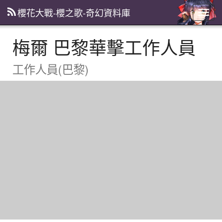
櫻花大戰-櫻之歌-奇幻資料庫
主
選
單
梅爾 巴黎華擊工作人員
工作人員(巴黎)