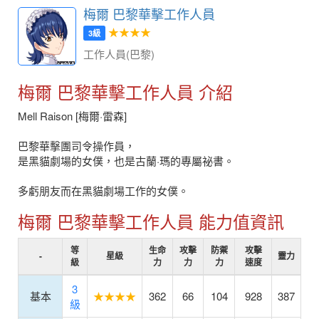
梅爾 巴黎華擊工作人員
★★★★
3級
工作人員(巴黎)
梅爾 巴黎華擊工作人員 介紹
Mell Raison [梅爾·雷森]
巴黎華擊團司令操作員，
是黑貓劇場的女僕，也是古蘭·瑪的專屬祕書。
多虧朋友而在黑貓劇場工作的女僕。
梅爾 巴黎華擊工作人員 能力值資訊
等
生命
攻擊
防禦
攻擊
-
星級
靈力
級
力
力
力
速度
3
基本
★★★★
362
66
104
928
387
級