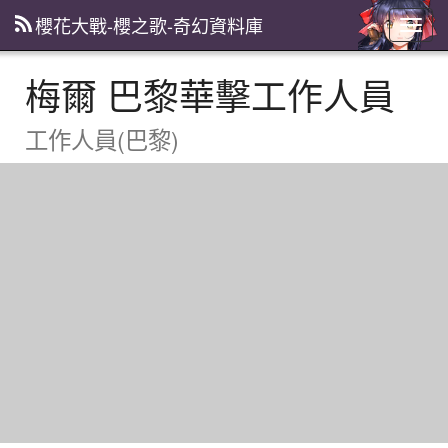
櫻花大戰-櫻之歌-奇幻資料庫
主
選
單
梅爾 巴黎華擊工作人員
工作人員(巴黎)