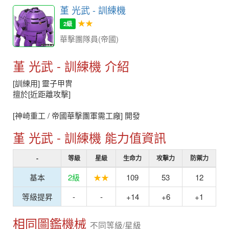
堇 光武 - 訓練機
★★
2級
華擊團隊員(帝國)
堇 光武 - 訓練機 介紹
[訓練用] 靈子甲冑
擅於[近距離攻擊]
[神崎重工 / 帝國華擊團軍需工廠] 開發
堇 光武 - 訓練機 能力值資訊
-
等級
星級
生命力
攻擊力
防禦力
基本
2級
★★
109
53
12
等級提昇
-
-
+14
+6
+1
相同圖鑑機械
不同等級/星級