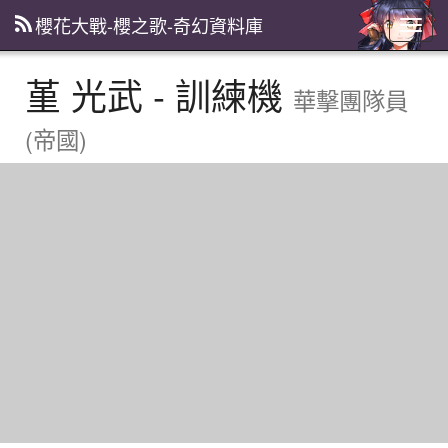
櫻花大戰-櫻之歌-奇幻資料庫
主
選
單
堇 光武 - 訓練機
華擊團隊員
(帝國)