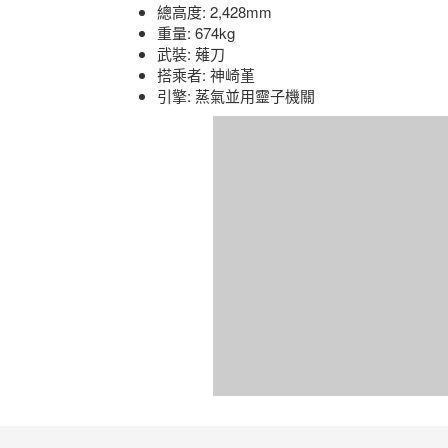
總高度: 2,428mm
重量: 674kg
武裝: 薙刀
搭乘者: 神崎堇
引擎: 蒸氣並用靈子機關