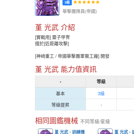
★★★★★★
3級
華擊團隊員(帝國)
堇 光武 介紹
[實戰用] 靈子甲冑
擅於[近距離攻擊]
[神崎重工 / 帝國華擊團軍需工廠] 開發
堇 光武 能力值資訊
-
等級
基本
3級
等級提昇
-
相同圖鑑機械
不同等級/星級
堇 光武 - 訓練機
堇 光武 -