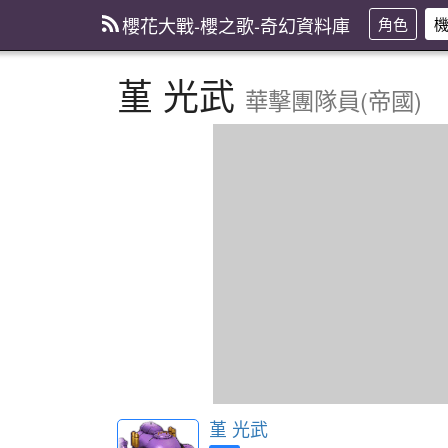
櫻花大戰-櫻之歌-奇幻資料庫
角色
堇 光武
華擊團隊員(帝國)
堇 光武