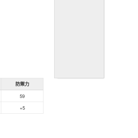
防禦力
59
+5