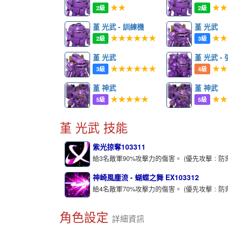
★★
★★
2級
2級
堇 光武 - 訓練機
堇 光武
★★★★★★
★★
2級
3級
堇 光武
堇 光武 -
★★★★★★
★★
3級
4級
堇 神武
堇 神武
★★★★★
★★
5級
5級
堇 光武 技能
紫光掠奪103311
給3名敵軍90%攻擊力的傷害。 (優先攻擊 : 防
神崎風塵流 - 蝴蝶之舞 EX103312
給4名敵軍70%攻擊力的傷害。 (優先攻擊 : 防
角色設定
詳細資訊