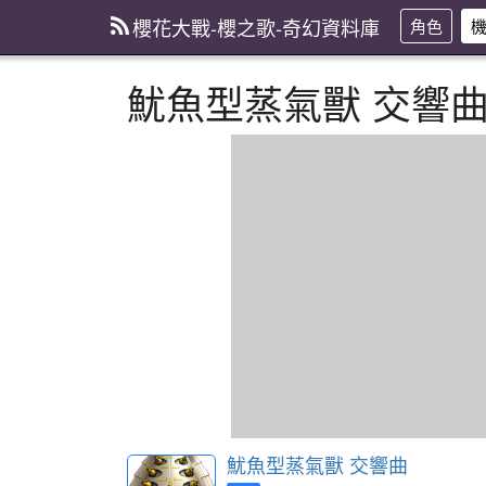
櫻花大戰-櫻之歌-奇幻資料庫
角色
魷魚型蒸氣獸 交響
魷魚型蒸氣獸 交響曲