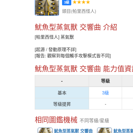
★★★★
3級
頭目(帕里西怪人)
魷魚型蒸氣獸 交響曲 介紹
[帕里西怪人] 蒸氣獸
[起源 / 發動原理不詳]
[報告: 觀察到每個觸手攻擊模式皆不同]
魷魚型蒸氣獸 交響曲 能力值資
-
等級
基本
3級
等級提昇
-
相同圖鑑機械
不同等級/星級
魷魚型蒸氣獸 交響曲
魷魚型蒸氣