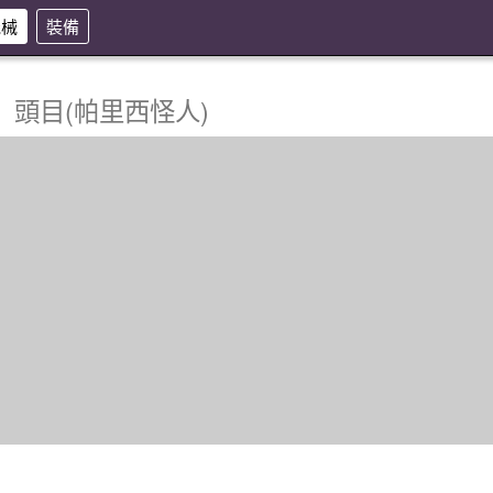
機械
裝備
曲
頭目(帕里西怪人)