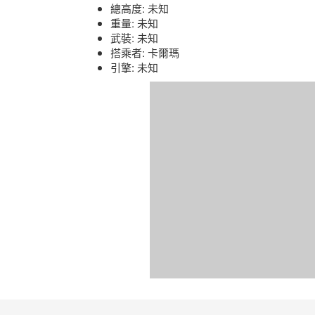
總高度: 未知
重量: 未知
武裝: 未知
搭乘者: 卡爾瑪
引擎: 未知