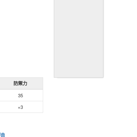
防禦力
35
+3
響曲