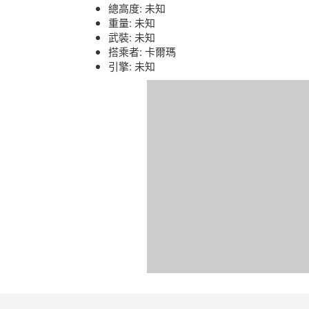
總高度: 未知
重量: 未知
武裝: 未知
搭乘者: 卡爾瑪
引擎: 未知