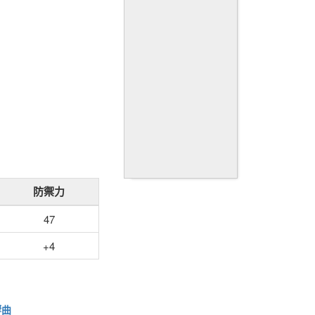
防禦力
47
+4
響曲