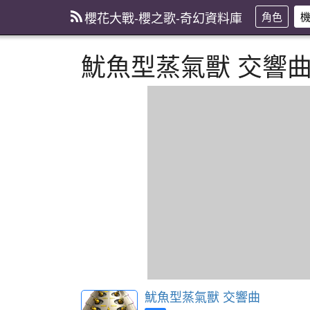
櫻花大戰-櫻之歌-奇幻資料庫
角色
魷魚型蒸氣獸 交響
魷魚型蒸氣獸 交響曲