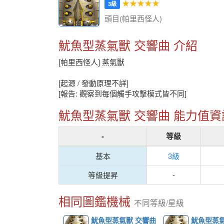
★★★★★
3級
頭目(帕里西怪人)
魷魚型蒸氣獸 交響曲 介紹
[帕里西怪人] 蒸氣獸
[起源 / 發動原理不詳]
[報告: 觀察到每個觸手攻擊模式皆不同]
魷魚型蒸氣獸 交響曲 能力值資
-
等級
基本
3級
等級提昇
-
相同圖鑑機械
不同等級/星級
魷魚型蒸氣獸 交響曲
魷魚型蒸氣