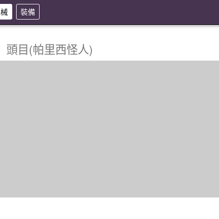
機械
裝備
曲
頭目(帕里西怪人)